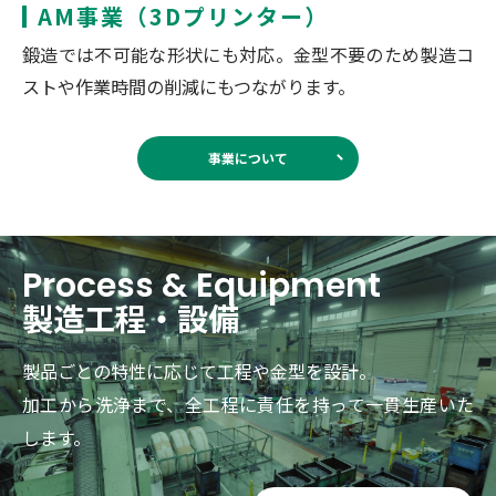
AM事業（3Dプリンター）
鍛造では不可能な形状にも対応。金型不要のため製造コ
ストや作業時間の削減にもつながります。
事業について
Process &
Equipment
製造工程・設備
製品ごとの特性に応じて工程や金型を設計。
加工から洗浄まで、全工程に責任を持って一貫生産いた
します。