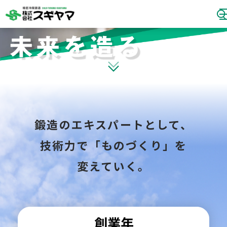
スギヤマの技術
事業内容
製造工程・設備
鍛造のエキスパートとして、
製品紹介
技術力で「ものづくり」を
変えていく。
会社案内
Q&A
採用情報